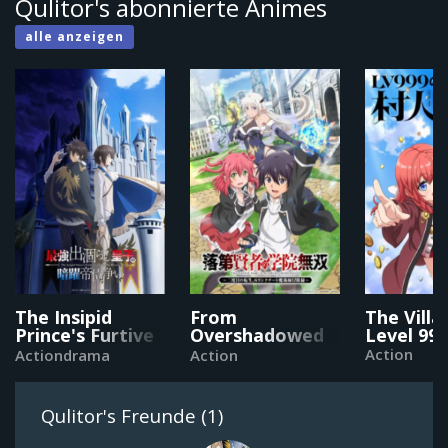
Qulitor's abonnierte Animes
alle anzeigen
The Insipid
From
The Villa
Prince's Furtive
Overshadowed
Level 999
Grab for the
to
Action
Actiondrama
Action
Throne
Overpowered:
Second
Reincarnation
Qulitor's Freunde (1)
of a Talentless
Sage