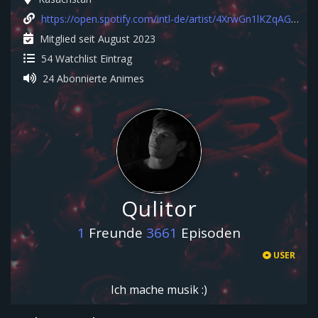
https://open.spotify.com/intl-de/artist/4XrwGn1lKZqAGOZuCbR4wh
Mitglied seit August 2023
54 Watchlist Eintrag
24 Abonnierte Animes
Qulitor
1
Freunde
3661
Episoden
USER
Ich mache musik :)