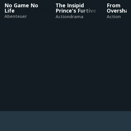
No Game No
The Insipid
From
Life
Prince's Furtive
Oversha
Grab for the
to
Abenteuer
Actiondrama
Action
Throne
Overpow
Second
Reincarn
of a Tale
Sage