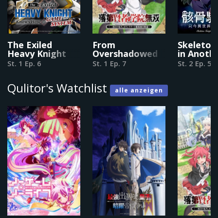
The Exiled
From
Skeleton
Heavy Knight
Overshadowed
in Anoth
Knows How to
to
World
St. 1 Ep. 6
St. 1 Ep. 7
St. 2 Ep. 5
Game the
Overpowered:
System
Second
Qulitor's Watchlist
Reincarnation
alle anzeigen
of a Talentless
Sage