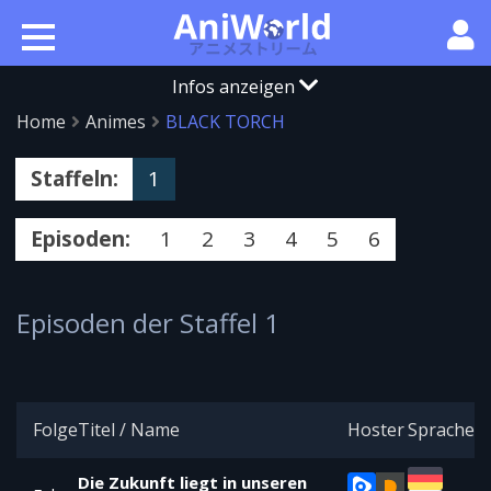
Infos anzeigen
Home
Animes
BLACK TORCH
Staffeln:
1
Episoden:
1
2
3
4
5
6
Episoden der Staffel 1
Folge
Titel / Name
Hoster
Sprache
Die Zukunft liegt in unseren