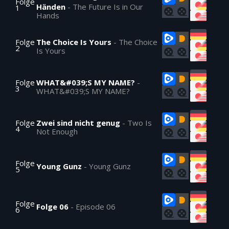
Folge
Händen
-
The Future Is in Our
1
Hands
Folge
The Choice Is Yours
-
The Choice
2
Is Yours
Folge
WHAT&#039;S MY NAME?
-
3
WHAT&#039;S MY NAME?
Folge
Zwei sind nicht genug
-
Two Is
4
Not Enough
Folge
Young Gunz
-
Young Gunz
5
Folge
Folge 06
-
Episode 06
6