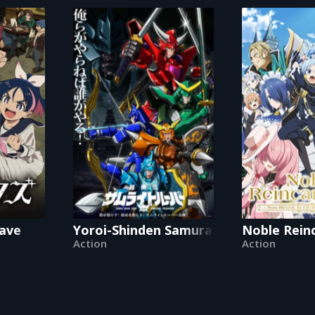
rave
Yoroi-Shinden Samurai Troopers
Noble Reinc
Action
Action