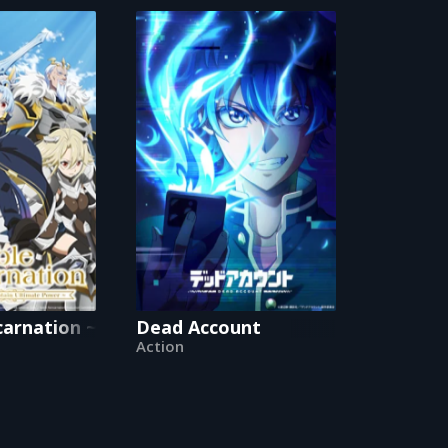
arnation ~Born Blessed, So I'll Obtain Ultimate 
Dead Account
Action