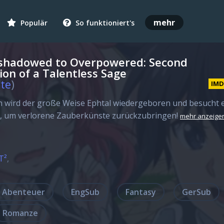
mehr
Populär
So funktioniert's
shadowed to Overpowered: Second
ion of a Talentless Sage
te
)
IM
n wird der große Weise Ephtal wiedergeboren und besucht 
 um verlorene Zauberkünste zurückzubringen!
mehr anzeige
T²
Abenteuer
EngSub
Fantasy
GerSub
Romanze