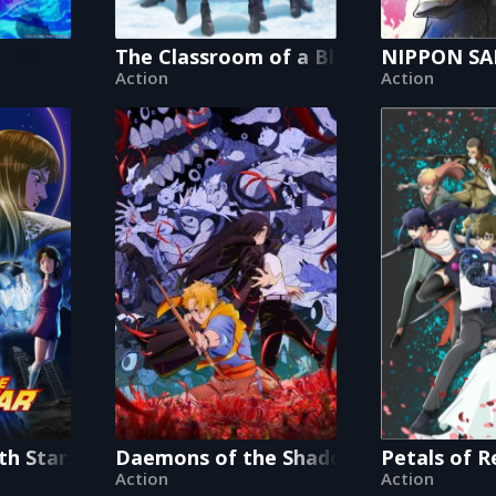
The Classroom of a Black Cat and a W
NIPPON SAN
Action
Action
rth Star: Hokuto No Ken
Daemons of the Shadow Realm
Petals of R
Action
Action