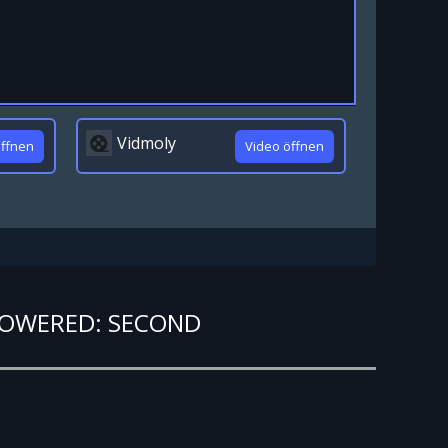
Vidmoly
öffnen
Video öffnen
POWERED: SECOND