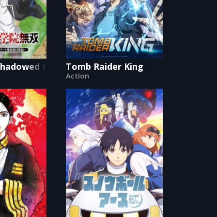
hadowed to Overpowered: Second Reincarnation o
Tomb Raider King
Action