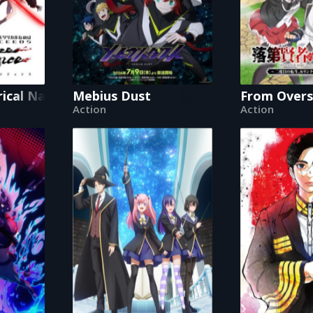
yrical Nanoha EXCEEDS Gun Blaze Vengeance
Mebius Dust
From Overs
Action
Action