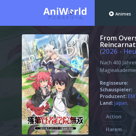
Animes
From Over
Reincarnat
(
2026
-
Heu
Nach 400 Jahre
Magieakademie,
Regisseure:
Schauspieler:
Produzent:
EM
Land:
Japan
Action
Harem