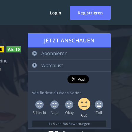
Login
Registrieren
JETZT ANSCHAUEN
DB
Ab:
16
Abonnieren
eine
WatchList
n
Wie findest du diese Serie?
Schlecht
Naja
Okay
Toll
Gut
4
/
5
von
686
Bewertungen