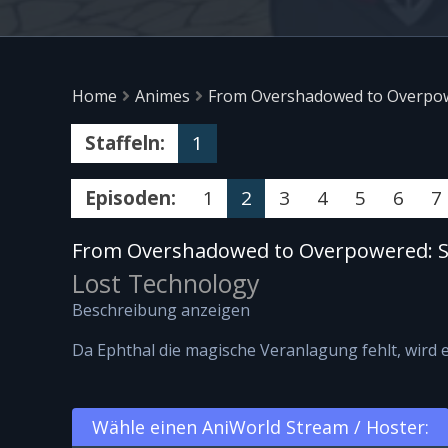
Home
Animes
From Overshadowed to Overpowe
Staffeln:
1
Episoden:
1
2
3
4
5
6
7
From Overshadowed to Overpowered: Se
Lost Technology
Beschreibung anzeigen
Da Ephthal die magische Veranlagung fehlt, wird 
Wähle einen AniWorld Stream / Hoster: