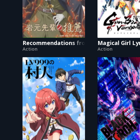
Recommendations from Iwamoto-Senpai
Magical Girl L
Action
Action