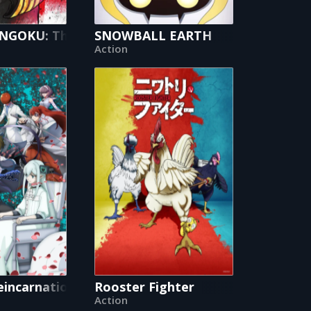
itch
GOKU: The Three Nations of the Crimson Sun
SNOWBALL EARTH
Action
eincarnation
Rooster Fighter
Action