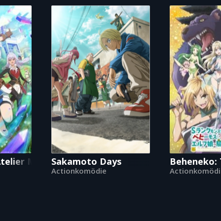
elier Meister
Sakamoto Days
Beheneko: T
Actionkomödie
Actionkomödi