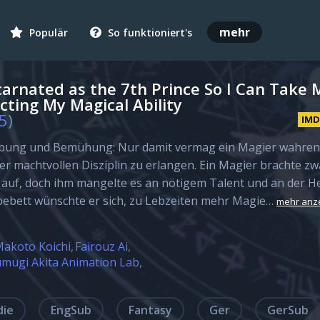
mehr
Populär
So funktioniert's
carnated as the 7th Prince So I Can Take 
cting My Magical Ability
5
)
IM
bung und Bemühung: Nur damit vermag ein Magier wahren 
er machtvollen Disziplin zu erlangen. Ein Magier brachte z
 auf, doch ihm mangelte es an nötigem Talent und an der H
bebett wünschte er sich, zu Lebzeiten mehr Magie…
mehr anz
akoto Koichi
Fairouz Ai
mugi Akita Animation Lab
die
EngSub
Fantasy
Ger
GerSub