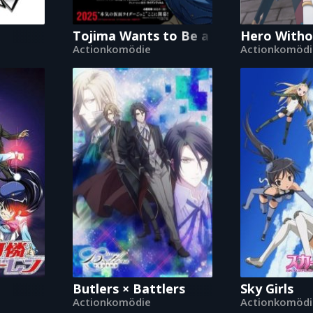
es in Another World with Garbage Balancing
Tojima Wants to Be a Kamen Rider
Hero Withou
Actionkomödie
Actionkomödi
Butlers × Battlers
Sky Girls
Actionkomödie
Actionkomödi