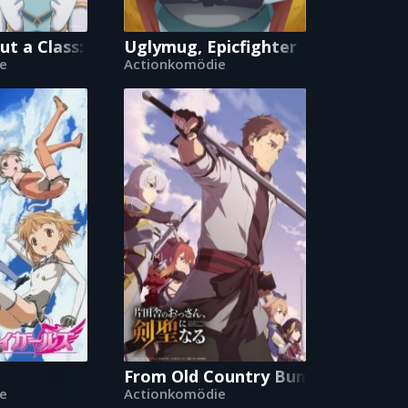
t a Class: Who Even Needs Skills?!
Uglymug, Epicfighter
e
Actionkomödie
From Old Country Bumpkin to Ma
e
Actionkomödie