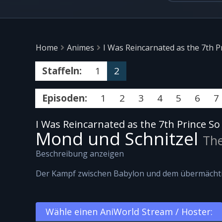
Home
Animes
I Was Reincarnated as the 7th P
Staffeln:
1
2
Episoden:
1
2
3
4
5
6
7
I Was Reincarnated as the 7th Prince So
Mond und Schnitzel
Th
Beschreibung anzeigen
Der Kampf zwischen Babylon und dem übermächt
Wähle einen AniWorld Stream / Hoster: