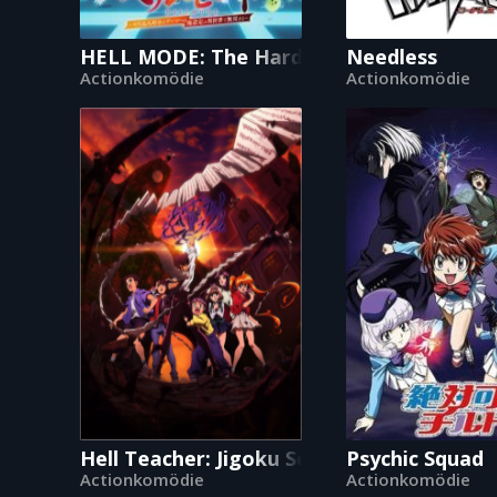
HELL MODE: The Hardcore Gamer Dominat
Needless
Actionkomödie
Actionkomödie
Hell Teacher: Jigoku Sensei Nube
Psychic Squad
Actionkomödie
Actionkomödie