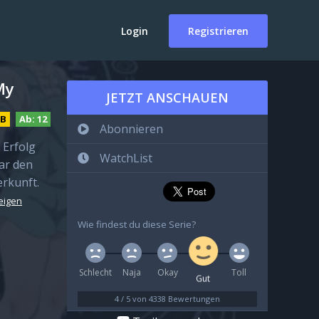
Login
Registrieren
My
JETZT ANSCHAUEN
DB
Ab:
12
Abonnieren
Erfolg
WatchList
war den
erkunft.
eigen
Wie findest du diese Serie?
Schlecht
Naja
Okay
Toll
Gut
4
/
5
von
4338
Bewertungen