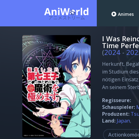
Animes
I Was Rein
Time Perfe
(
2024
-
202
Herkunft, Bega
im Studium dies
nötigen Einsatz
An seinem Ster
Regisseure:
Schauspieler:
M
Produzent:
Tsu
Land:
Japan
Actionkomö