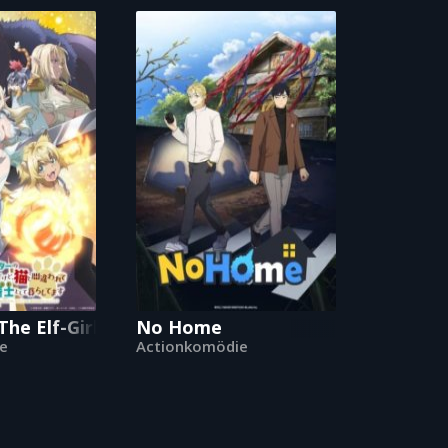
he Elf-Girl's Cat is Secretly an S-Ranked Monster
No Home
e
Actionkomödie