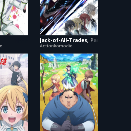
Jack-of-All-Trades, Party of None
e
Actionkomödie