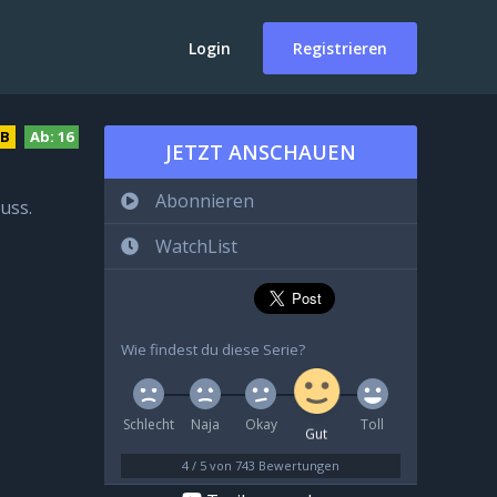
Login
Registrieren
DB
Ab:
16
JETZT ANSCHAUEN
Abonnieren
uss.
WatchList
Wie findest du diese Serie?
Schlecht
Naja
Okay
Toll
Gut
4
/
5
von
743
Bewertungen