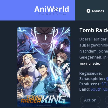
Animes
Tomb Raid
Überall auf der
außergewöhnlich
Nachdem Jooheon
Gelegenheit, in
mehr anzeigen
Regisseure:
Schauspieler:
Produzent:
ST
Land:
South Ko
Action