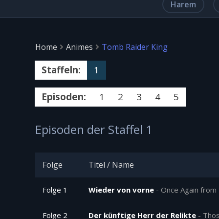
Harem
Home
Animes
Tomb Raider King
Staffeln:
1
Episoden:
1
2
3
4
5
Episoden der Staffel 1
Folge
Titel / Name
Folge 1
Wieder von vorne
-
Once Again from 
Folge 2
Der künftige Herr der Relikte
-
Thos