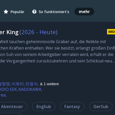
mehr
Populär
So funktioniert's
er King
(
2026
-
Heute
)
IM
 Welt tauchen geheimnisvolle Gräber auf, die Relikte mit
en Kräften enthalten. Wer sie besitzt, erlangt großen Einfl
 Suh von seinem Arbeitgeber verraten wird, erhält er die
 die Vergangenheit zurückzukehren und sein Schicksal neu…
황창영
이유리
민응식
& 1 weitere
UDIO EEK
KADOKAWA
rea
Abenteuer
EngSub
Fantasy
GerSub