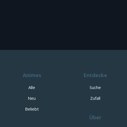
Animes
Entdecke
Alle
Suche
Neu
Zufall
Beliebt
Über