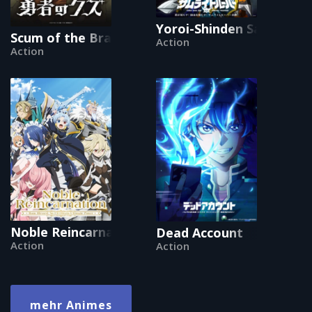
Yoroi-Shinden Samurai T
Scum of the Brave
Action
Action
Noble Reincarnation ~Born Blessed, So I'll Obt
Dead Account
Action
Action
mehr Animes