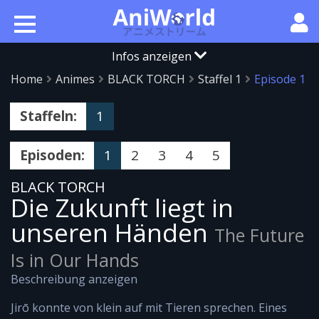
Infos anzeigen
Home
Animes
BLACK TORCH
Staffel 1
Episode 1
Staffeln:
1
Episoden:
1
2
3
4
5
BLACK TORCH
Die Zukunft liegt in
unseren Händen
The Future
Is in Our Hands
Beschreibung anzeigen
Jirō konnte von klein auf mit Tieren sprechen. Eines