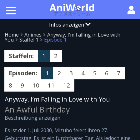
Infos anzeigen
Home
Animes
Anyway, I’m Falling in Love with
You
Staffel 1
Episode 1
Staffeln:
1
2
Episoden:
1
2
3
4
5
6
7
8
9
10
11
12
Anyway, I’m Falling in Love with You
An Awful Birthday
Beschreibung anzeigen
Es ist der 1. Juli 2030, Mizuho feiert ihren 27.
Geburtstag. Es ist ein furchtbarer Tag. Als jedoch eine