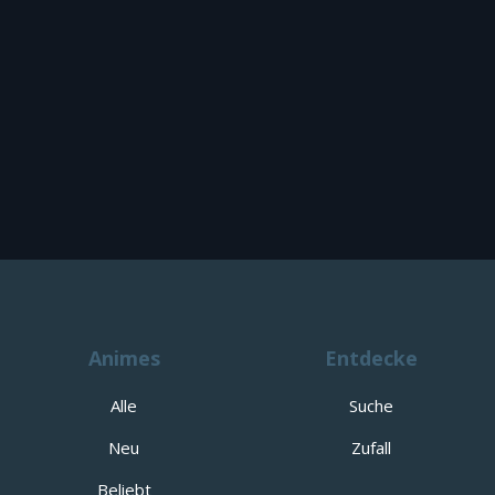
Animes
Entdecke
Alle
Suche
Neu
Zufall
Beliebt