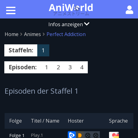
Infos anzeigen
Home
Animes
Perfect Addiction
Staffeln:
1
Episoden:
1
2
3
4
Episoden der Staffel 1
Folge
Titel / Name
Hoster
Sprache
Play.1
Folge 1