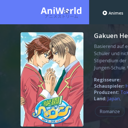
Animes
Gakuen He
Basierend auf ei
Schüler und nic
Stipendium der 
Jungen-Schule. 
Regisseure:
Schauspieler:
H
Produzent:
Tok
Land:
Japan
Romanze