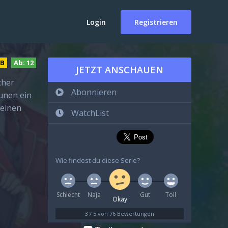
Login
Registrieren
DB
Ab:
12
JETZT ANSCHAUEN
cher
Abonnieren
unen ein
reinen
WatchList
Wie findest du diese Serie?
Schlecht
Naja
Gut
Toll
Okay
3
/
5
von
76
Bewertungen