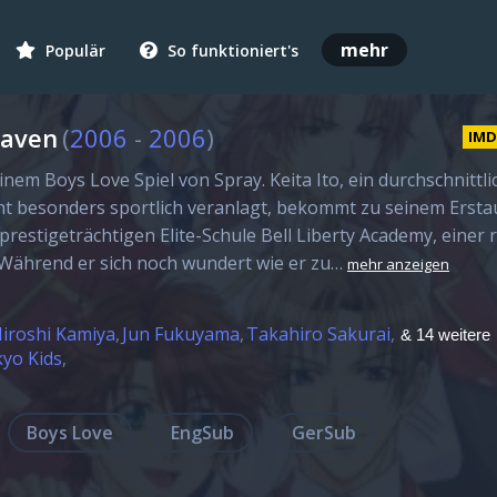
mehr
Populär
So funktioniert's
aven
(
2006
-
2006
)
IM
nem Boys Love Spiel von Spray. Keita Ito, ein durchschnittli
ht besonders sportlich veranlagt, bekommt zu seinem Ersta
prestigeträchtigen Elite-Schule Bell Liberty Academy, einer 
Während er sich noch wundert wie er zu…
mehr anzeigen
iroshi Kamiya
Jun Fukuyama
Takahiro Sakurai
& 14 weitere
yo Kids
Boys Love
EngSub
GerSub