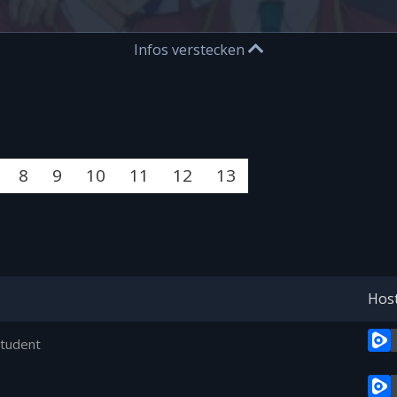
Infos verstecken
8
9
10
11
12
13
Hos
Student