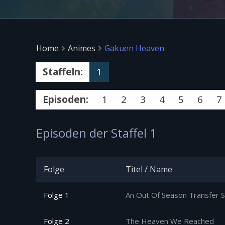
Home
Animes
Gakuen Heaven
Staffeln:
1
Episoden:
1
2
3
4
5
6
7
Episoden der Staffel 1
Folge
Titel / Name
Folge 1
An Out Of Season Transfer 
Folge 2
The Heaven We Reached