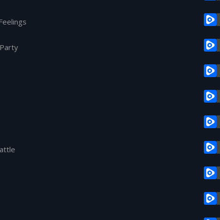
Feelings
Party
attle