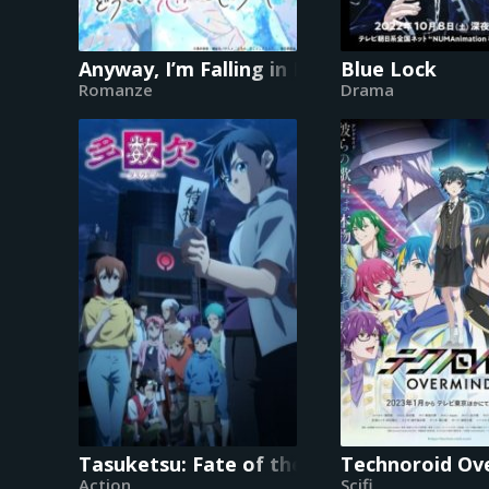
Anyway, I’m Falling in Love with You
Blue Lock
Romanze
Drama
Tasuketsu: Fate of the Majority
Technoroid Ov
Action
Scifi