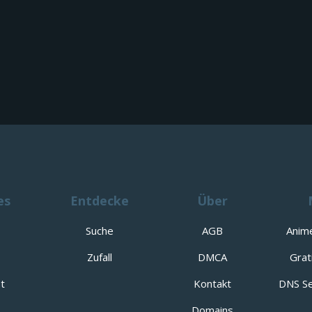
es
Entdecke
Über
Suche
AGB
Anim
Zufall
DMCA
Grat
t
Kontakt
DNS Se
Domains