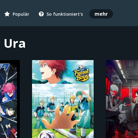
mehr
Populär
So funktioniert's
 Ura