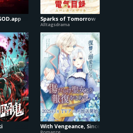
GOD.app
Sparks of Tomorrow
Alltagsdrama
i
With Vengeance, Sincerely, Your B
Romanze