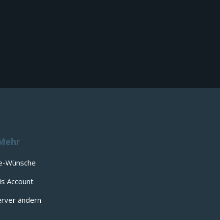
Mehr
e-Wünsche
is Account
rver ändern