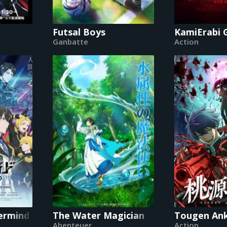
Futsal Boys
KamiErabi 
Ganbatte
Action
ermind
The Water Magician
Tougen Ank
Abenteuer
Action