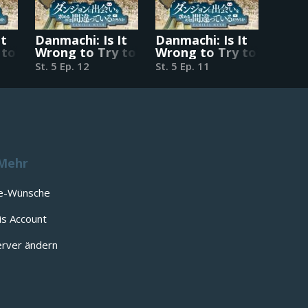
It
Danmachi: Is It
Danmachi: Is It
 to
Wrong to Try to
Wrong to Try to
in a
Pick Up Girls in a
Pick Up Girls in a
St. 5 Ep. 12
St. 5 Ep. 11
Dungeon?
Dungeon?
Mehr
e-Wünsche
is Account
rver ändern