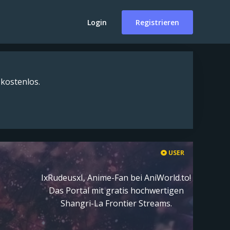
Login
Registrieren
 kostenlos.
USER
IxRudeusxI, Anime-Fan bei AniWorld.to!
Das Portal mit gratis hochwertigen
Shangri-La Frontier Streams.