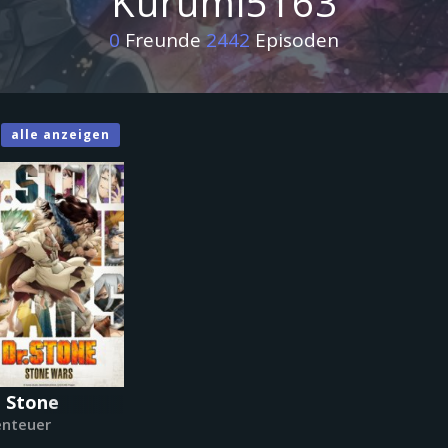
Kurumi5163
0
Freunde
2442
Episoden
s
alle anzeigen
. Stone
nteuer