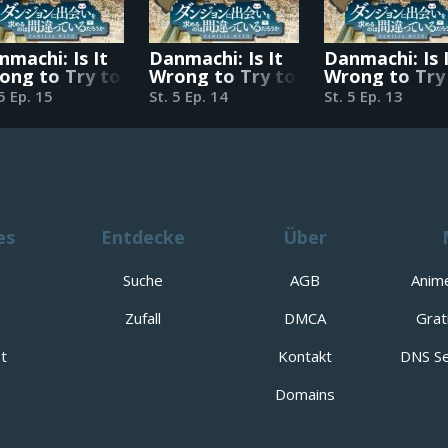
nmachi: Is It
Danmachi: Is It
Danmachi: Is 
ong to Try to
Wrong to Try to
Wrong to Try
k Up Girls in a
Pick Up Girls in a
Pick Up Girls 
 5 Ep. 15
St. 5 Ep. 14
St. 5 Ep. 13
ngeon?
Dungeon?
Dungeon?
es
Entdecke
Über
Suche
AGB
Anim
Zufall
DMCA
Grat
t
Kontakt
DNS Se
Domains