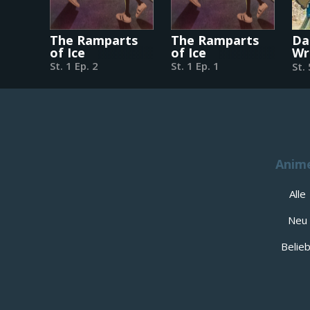
The Ramparts
The Ramparts
Da
of Ice
of Ice
Wr
Pic
St. 1 Ep. 2
St. 1 Ep. 1
St.
Du
Anim
Alle
Neu
Belieb