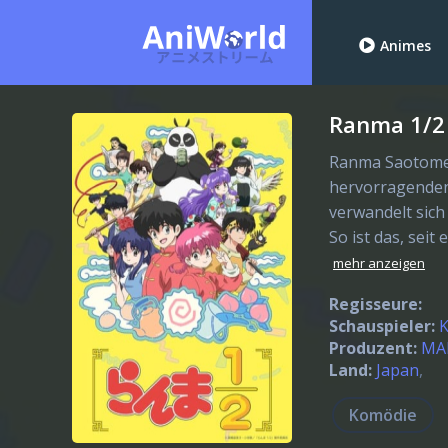
Animes
Ranma 1/2 
Ranma Saotome 
hervorragenden
verwandelt sich
So ist das, seit
mehr anzeigen
Regisseure:
Schauspieler:
K
Produzent:
MA
Land:
Japan
Komödie