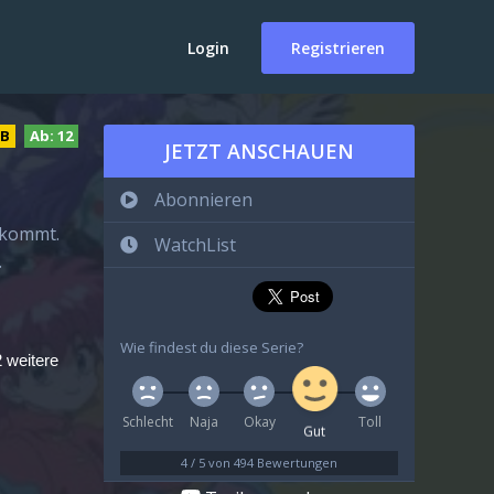
Login
Registrieren
DB
Ab:
12
JETZT ANSCHAUEN
Abonnieren
 kommt.
WatchList
…
Wie findest du diese Serie?
 weitere
Schlecht
Naja
Okay
Toll
Gut
4
/
5
von
494
Bewertungen