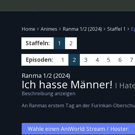
Home
Animes
Ranma 1/2 (2024)
Staffel 1
E
Staffeln:
1
2
Episoden:
1
2
3
4
5
6
7
Ranma 1/2 (2024)
Ich hasse Männer!
I Hat
Beschreibung anzeigen
An Ranmas erstem Tag an der Furinkan-Oberschule 
Wähle einen AniWorld Stream / Hoster: