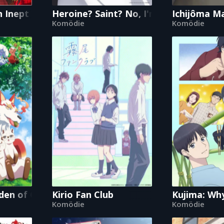
 Inept Villainess
Heroine? Saint? No, I'm an All-Works M
Ichijôma Ma
Komödie
Komödie
den of Gods
Kirio Fan Club
Kujima: Wh
Komödie
Komödie