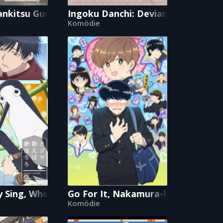
aid (And Proud of It)!
nkitsu Gurashi!
Ingoku Danchi: Deviant’s Apartm
Komödie
y Sing, When You Can Warble?
Go For It, Nakamura-kun!!
Komödie