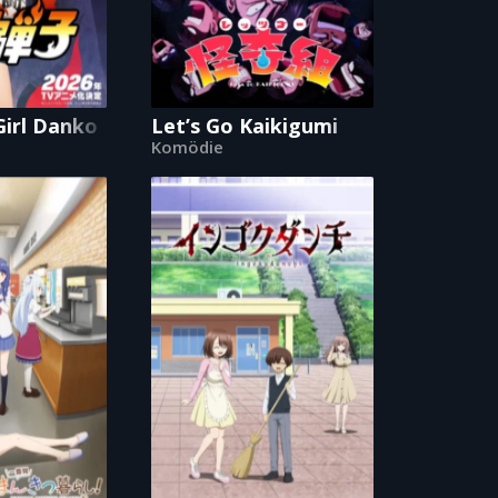
t Wicked
Girl Danko
Let’s Go Kaikigumi
Komödie