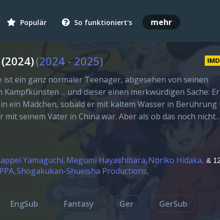
mehr
Populär
So funktioniert's
(2024)
(
2024
-
2025
)
IM
ist ein ganz normaler Teenager, abgesehen von seinen
 Kampfkünsten ... und dieser einen merkwürdigen Sache: Er
 in ein Mädchen, sobald er mit kaltem Wasser in Berührung
 er mit seinem Vater in China war. Aber als ob das noch nicht
appei Yamaguchi
Megumi Hayashibara
Noriko Hidaka
& 12
PPA
Shogakukan-Shueisha Productions
EngSub
Fantasy
Ger
GerSub