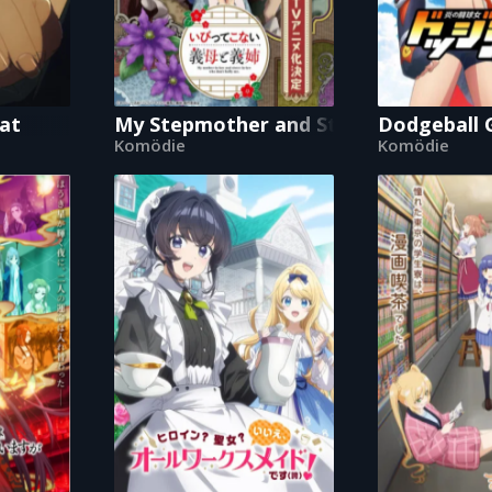
at
My Stepmother and Stepsisters Aren'
Dodgeball 
Komödie
Komödie