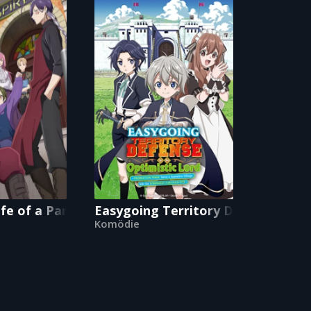
ife of a Part-time Torturer
Easygoing Territory Defense by th
Komödie