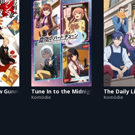
w Gunma Yet
Tune In to the Midnight Heart
The Daily L
Komödie
Komödie