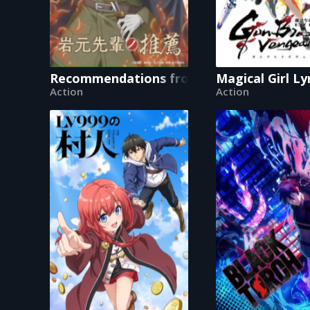
Recommendations from Iwamoto-Senpai
Magical Girl L
Action
Action