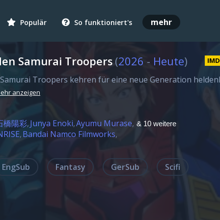
mehr
Populär
So funktioniert's
den Samurai Troopers
(
2026
-
Heute
)
IM
 Samurai Troopers kehren für eine neue Generation helden
ehr anzeigen
石橋陽彩
Junya Enoki
Ayumu Murase
& 10 weitere
NRISE
Bandai Namco Filmworks
EngSub
Fantasy
GerSub
Scifi