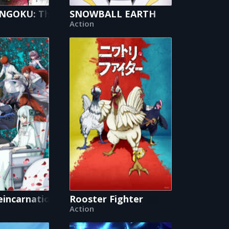
itch
GOKU: The Three Nations of the Crimson Sun
SNOWBALL EARTH
Action
eincarnation
Rooster Fighter
Action