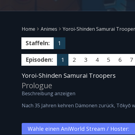
Home
Animes
Yoroi-Shinden Samurai Troope
Staffeln:
1
Episoden:
1
2
3
4
5
6
7
Yoroi-Shinden Samurai Troopers
Prologue
Beschreibung anzeigen
Nach 35 Jahren kehren Dämonen zurück, Tōkyō wi
Wähle einen AniWorld Stream / Hoster: