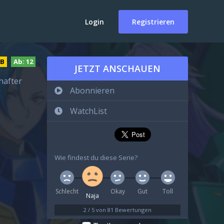
Login
Registrieren
DB
Ab:
12
JETZT ANSCHAUEN
hafter
Abonnieren
WatchList
Wie findest du diese Serie?
Schlecht
Okay
Gut
Toll
Naja
2
/
5
von
81
Bewertungen