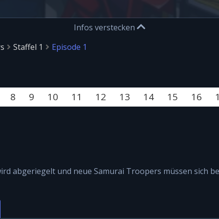
Infos verstecken
rs
Staffel 1
Episode 1
8
9
10
11
12
13
14
15
16
rd abgeriegelt und neue Samurai Troopers müssen sich be