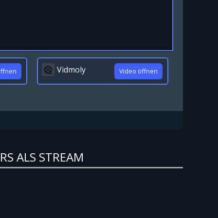
Vidmoly
öffnen
Video öffnen
RS ALS STREAM