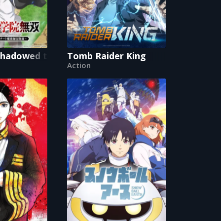
hadowed to Overpowered: Second Reincarnation o
Tomb Raider King
Action