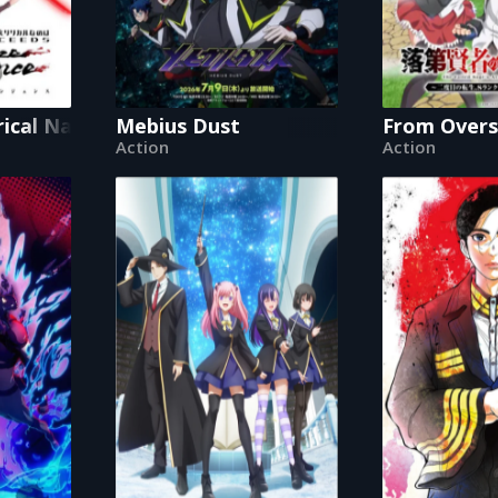
yrical Nanoha EXCEEDS Gun Blaze Vengeance
Mebius Dust
From Overs
Action
Action