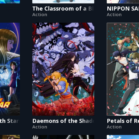
The Classroom of a Black Cat and a W
NIPPON SAN
Action
Action
rth Star: Hokuto No Ken
Daemons of the Shadow Realm
Petals of R
Action
Action