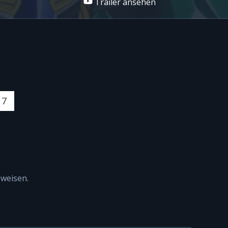
Trailer ansehen
17
weisen.