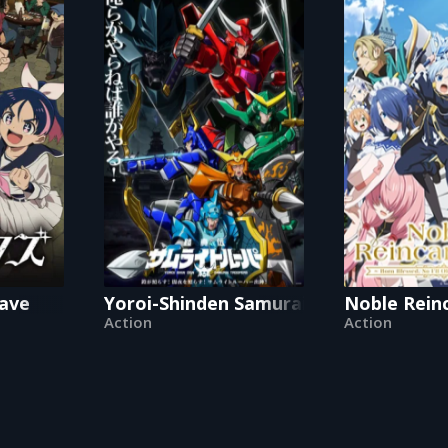
rave
Yoroi-Shinden Samurai Troopers
Noble Reinc
Action
Action