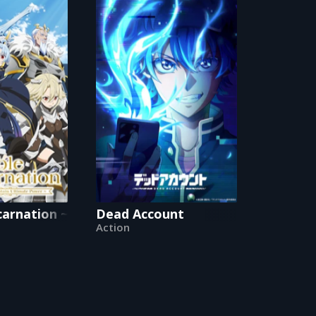
arnation ~Born Blessed, So I'll Obtain Ultimate 
Dead Account
Action