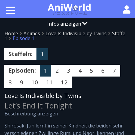
Infos anzeigen
Home
Animes
Love Is Indivisible by Twins
Staffel
1
Episode 1
Staffeln:
1
Episoden:
1
2
3
4
5
6
7
8
9
10
11
12
Love Is Indivisible by Twins
Let’s End It Tonight
Beschreibung anzeigen
Shirosaki Jun lernt in seiner Kindheit die beiden sehr
verschiedenen Zwillinge Rumi und Naori kennen und