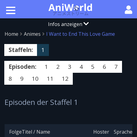
Infos anzeigen
Home
Animes
I Want to End This Love Game
Staffeln:
1
Episoden:
1
2
3
4
5
6
7
8
9
10
11
12
Episoden der Staffel 1
Folge
Titel / Name
Hoster
Sprache