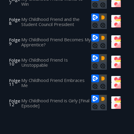
7
Win
My Childhood Friend and the
Folge
8
Student Council President
My Childhood Friend Becomes My
Folge
9
Apprentice?
My Childhood Friend Is
Folge
10
Unstoppable
My Childhood Friend Embraces
Folge
11
Me
My Childhood Friend is Girly [Final
Folge
12
Episode]