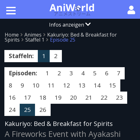
Infos anzeigen
Home
Animes
Kakuriyo: Bed & Breakfast for
Spirits
Staffel 1
Episode 25
Staffeln:
1
2
Episoden:
1
2
3
4
5
6
7
8
9
10
11
12
13
14
15
16
17
18
19
20
21
22
23
24
25
26
Kakuriyo: Bed & Breakfast for Spirits
A Fireworks Event with Ayakashi