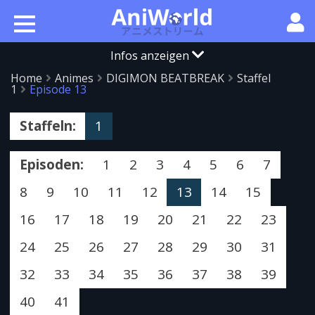
Infos anzeigen
Home
Animes
DIGIMON BEATBREAK
Staffel
1
Episode 13
Staffeln:
1
Episoden:
1
2
3
4
5
6
7
8
9
10
11
12
13
14
15
16
17
18
19
20
21
22
23
24
25
26
27
28
29
30
31
32
33
34
35
36
37
38
39
40
41