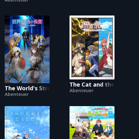
The Cat and the Dragon
The World's Strongest Rearguard
Abenteuer
Abenteuer