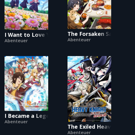
The Forsaken Saintess a
I Want to Love You Till Your Dying Day
Abenteuer
Abenteuer
I Became a Legend After My 10 Year-Long Last
Abenteuer
The Exiled Heavy Knigh
Abenteuer