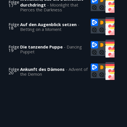
Folge
durchdringt
-
Moonlight that
17
Pierces the Darkness
Folge
Auf den Augenblick setzen
-
18
Betting on a Moment
Folge
Die tanzende Puppe
-
Dancing
19
Puppet
Folge
Ankunft des Dämons
-
Advent of
20
the Demon