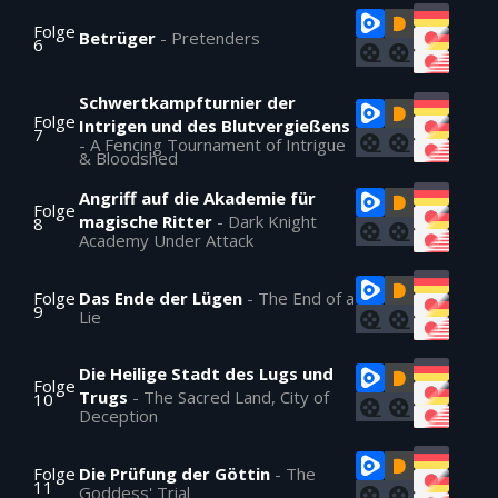
Folge
Betrüger
-
Pretenders
6
Schwertkampfturnier der
Folge
Intrigen und des Blutvergießens
7
-
A Fencing Tournament of Intrigue
& Bloodshed
Angriff auf die Akademie für
Folge
magische Ritter
-
Dark Knight
8
Academy Under Attack
Folge
Das Ende der Lügen
-
The End of a
9
Lie
Die Heilige Stadt des Lugs und
Folge
Trugs
-
The Sacred Land, City of
10
Deception
Folge
Die Prüfung der Göttin
-
The
11
Goddess' Trial