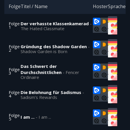
Folge
Titel / Name
Hoster
Sprache
Folge
Der verhasste Klassenkamerad
-
1
The Hated Classmate
Folge
Gründung des Shadow Garden
-
2
Shadow Garden is Born
Das Schwert der
Folge
Durchschnittlichen
-
Fencer
3
Ordinaire
Folge
Die Belohnung für Sadismus
-
4
Sadism’s Rewards
Folge
I am ...
-
I am ...
5