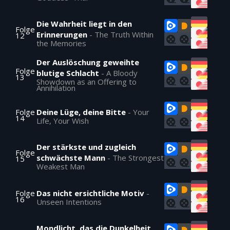
Die Wahrheit liegt in den
Folge
Erinnerungen
-
The Truth Within
12
the Memories
Der Auslöschung geweihte
Folge
blutige Schlacht
-
A Bloody
13
Showdown as an Offering to
Annihilation
Folge
Deine Lüge, deine Bitte
-
Your
14
Life, Your Wish
Der stärkste und zugleich
Folge
schwächste Mann
-
The Strongest
15
Weakest Man
Folge
Das nicht ersichtliche Motiv
-
16
Unseen Intentions
Mondlicht, das die Dunkelheit