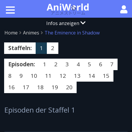
Infos anzeigen
Home
Animes
The Eminence in Shadow
Staffeln:
1
2
Episoden:
1
2
3
4
5
6
7
8
9
10
11
12
13
14
15
16
17
18
19
20
Episoden der Staffel 1