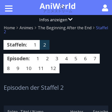
Infos anzeigen
Home
Animes
The Beginning After the End
Staffel
2
Staffeln:
1
2
Episoden:
1
2
3
4
5
6
7
8
9
10
11
12
Episoden der Staffel 2
Folge
Titel / Name
Hoster
Sprache