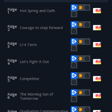
Folge
Hot Spring and Oath
1
Folge
Courage to step forward
2
Folge
L14 Term
3
Folge
Let's Fight It Out
4
Folge
Competitor
5
The Morning Sun of
Folge
6
Tomorrow
Graduation Commemorative
Folge