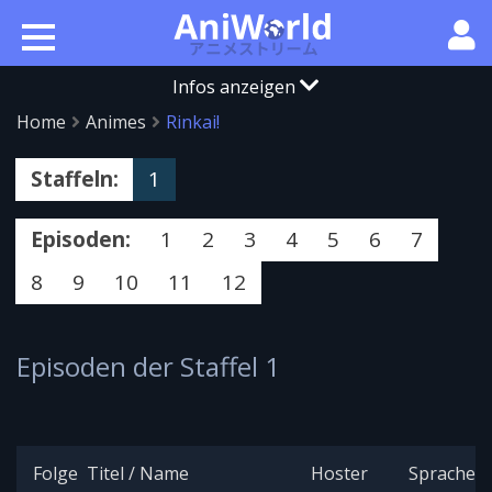
Infos anzeigen
Home
Animes
Rinkai!
Staffeln:
1
Episoden:
1
2
3
4
5
6
7
8
9
10
11
12
Episoden der Staffel 1
Folge
Titel / Name
Hoster
Sprache