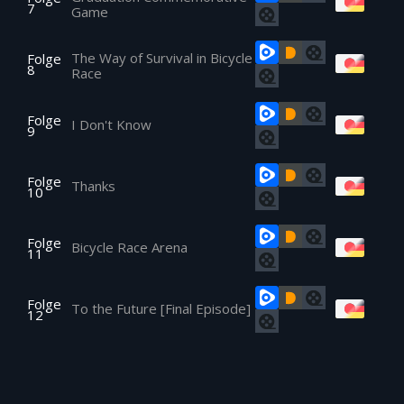
7
Game
The Way of Survival in Bicycle
Folge
8
Race
Folge
I Don't Know
9
Folge
Thanks
10
Folge
Bicycle Race Arena
11
Folge
To the Future [Final Episode]
12