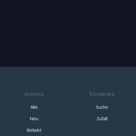
Animes
Entdecke
Alle
Suche
Neu
Zufall
Beliebt