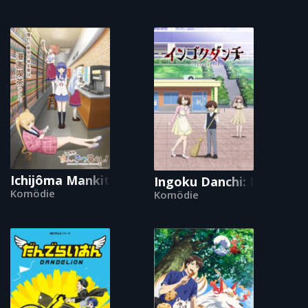
Ichijôma Mankitsu Gurashi!
Ingoku Danchi: Deviant
Komödie
Komödie