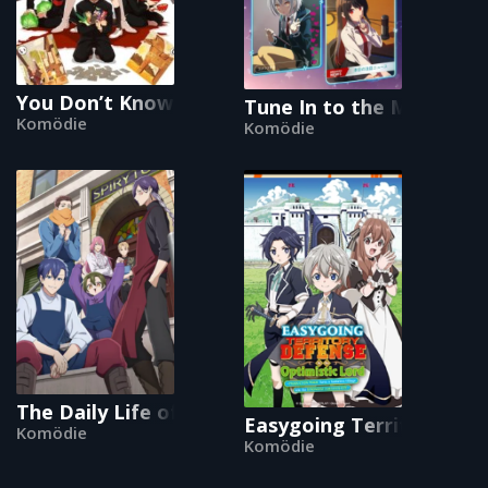
You Don’t Know Gunma Yet
Tune In to the Midnight
Komödie
Komödie
The Daily Life of a Part-time Torturer
Easygoing Territory Def
Komödie
Komödie