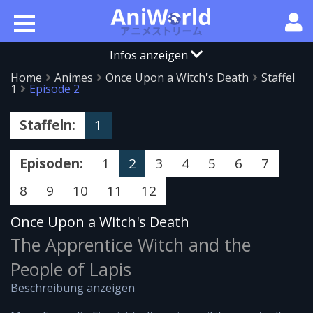
Infos anzeigen
Home
Animes
Once Upon a Witch's Death
Staffel
1
Episode 2
Staffeln:
1
Episoden:
1
2
3
4
5
6
7
8
9
10
11
12
Once Upon a Witch's Death
The Apprentice Witch and the
People of Lapis
Beschreibung anzeigen