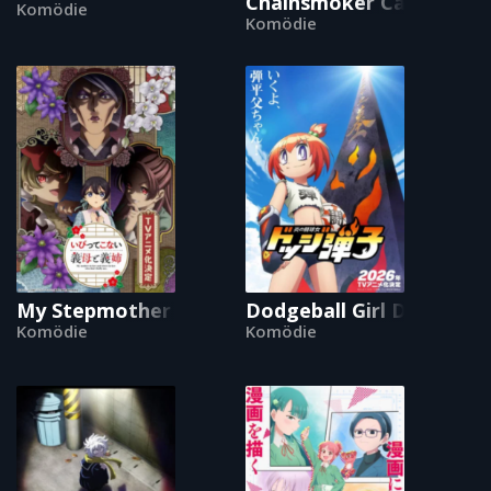
Chainsmoker Cat
Komödie
Komödie
My Stepmother and Stepsisters Aren't Wicked
Dodgeball Girl Danko
Komödie
Komödie