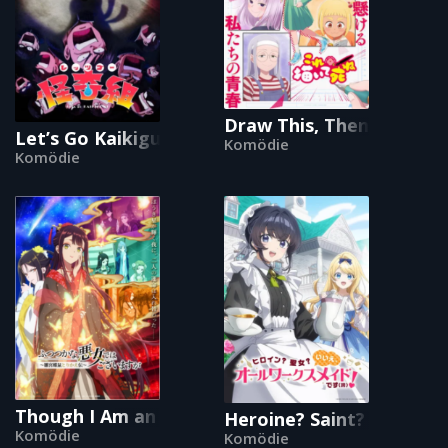
Draw This, Then Die!
Let’s Go Kaikigumi
Komödie
Komödie
Though I Am an Inept Villainess
Heroine? Saint? No, I'm 
Komödie
Komödie