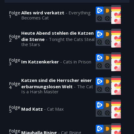
Folge
Alles wird verkatzt
-
Everything
1
Becomes Cat
Heute Abend stehlen die Katzen
Folge
die Sterne
-
Tonight the Cats Steal
2
the Stars
Folge
Im Katzenkerker
-
Cats in Prison
3
Katzen sind die Herrscher einer
Folge
erbarmungslosen Welt
-
The Cat
4
Is a Harsh Master
Folge
Mad Katz
-
Cat Max
5
Folge
Miauhalla Rising
-
Cat Rising