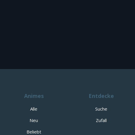
Animes
Entdecke
Alle
Suche
Neu
Zufall
Beliebt