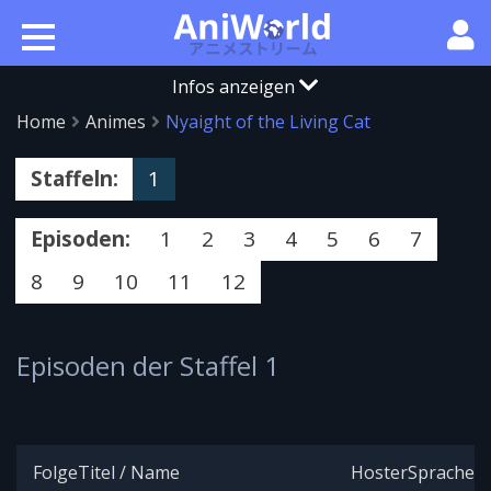
Infos anzeigen
Home
Animes
Nyaight of the Living Cat
Staffeln:
1
Episoden:
1
2
3
4
5
6
7
8
9
10
11
12
Episoden der Staffel 1
Folge
Titel / Name
Hoster
Sprache