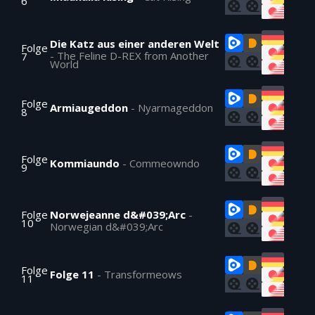
6
Die Katz aus einer anderen Welt
Folge
-
The Feline D-REX from Another
7
World
Folge
Armiaugeddon
-
Nyarmageddon
8
Folge
Kommiaundo
-
Commeowndo
9
Folge
Norwejeanne d&#039;Arc
-
10
Norwegian d&#039;Arc
Folge
Folge 11
-
Transformeows
11