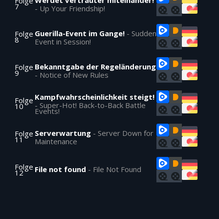
Werdet vertrauter miteinander!
Folge
7
-
Up Your Friendship!
Guerilla-Event im Gange!
-
Sudden
Folge
8
Event in Session!
Bekanntgabe der Regeländerung
Folge
9
-
Notice of New Rules
Kampfwahrscheinlichkeit steigt!
Folge
-
Super-Hot! Back-to-Back Battle
10
Events!
Serverwartung
-
Server Down for
Folge
11
Maintenance
Folge
File not found
-
File Not Found
12