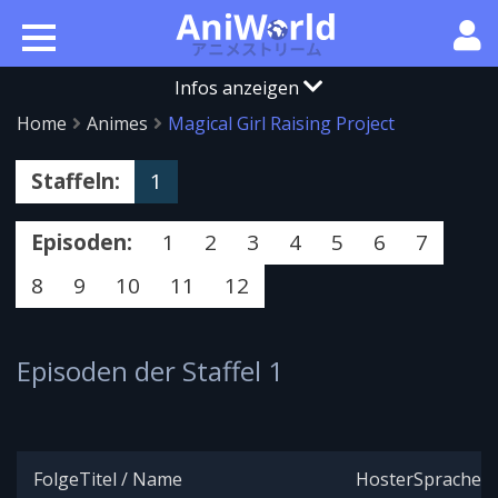
Infos anzeigen
Home
Animes
Magical Girl Raising Project
Staffeln:
1
Episoden:
1
2
3
4
5
6
7
8
9
10
11
12
Episoden der Staffel 1
Folge
Titel / Name
Hoster
Sprache