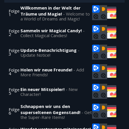
Willkommen in der Welt der
Folge
Träume und Magie!
-
Welcome to
1
a World of Dreams and Magic!
Sammeln wir Magical Candy!
-
Folge
2
Collect Magical Candies!
Update-Benachrichtigung
-
Folge
3
Update Notice!
Holen wir neue Freunde!
-
Add
Folge
4
More Friends!
Ein neuer Mitspieler!
-
New
Folge
5
Character!
Schnappen wir uns den
Folge
superseltenen Gegenstand!
-
Get
6
the Super-Rare Items!