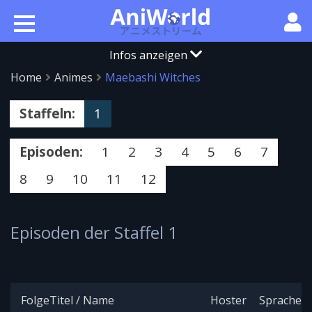
Infos anzeigen
Home
Animes
Maebashi Witches
Staffeln:
1
Episoden:
1
2
3
4
5
6
7
8
9
10
11
12
Episoden der Staffel 1
Folge
Titel / Name
Hoster
Sprache