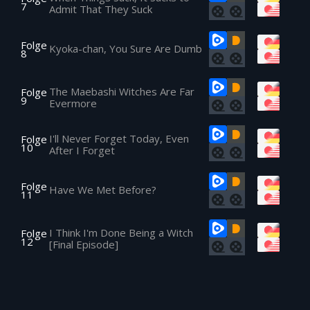
7
Admit That They Suck
Folge
Kyoka-chan, You Sure Are Dumb
8
The Maebashi Witches Are Far
Folge
9
Evermore
I'll Never Forget Today, Even
Folge
10
After I Forget
Folge
Have We Met Before?
11
I Think I'm Done Being a Witch
Folge
12
[Final Episode]