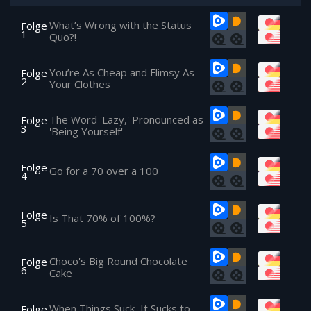
What’s Wrong with the Status
Folge
1
Quo?!
You’re As Cheap and Flimsy As
Folge
2
Your Clothes
The Word 'Lazy,' Pronounced as
Folge
3
'Being Yourself'
Folge
Go for a 70 over a 100
4
Folge
Is That 70% of 100%?
5
Choco's Big Round Chocolate
Folge
6
Cake
When Things Suck, It Sucks to
Folge