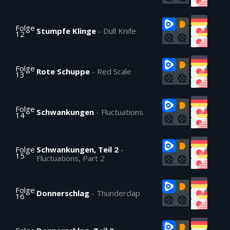
Folge
Stumpfe Klinge
-
Dull Knife
12
Folge
Rote Schuppe
-
Red Scale
13
Folge
Schwankungen
-
Fluctuations
14
Folge
Schwankungen, Teil 2
-
15
Fluctuations, Part 2
Folge
Donnerschlag
-
Thunderclap
16