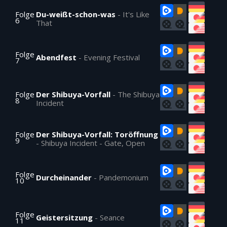
Folge
Du-weißt-schon-was
-
It's Like
6
That
Folge
Abendfest
-
Evening Festival
7
Folge
Der Shibuya-Vorfall
-
The Shibuya
8
Incident
Folge
Der Shibuya-Vorfall: Toröffnung
9
-
Shibuya Incident - Gate, Open
Folge
Durcheinander
-
Pandemonium
10
Folge
Geistersitzung
-
Seance
11