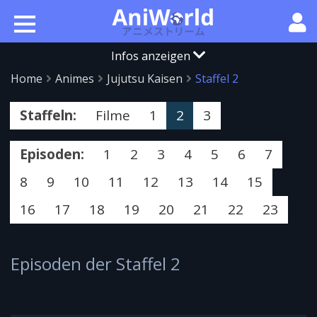
Infos anzeigen
Home
Animes
Jujutsu Kaisen
Staffel 2
Staffeln:
Filme
1
2
3
Episoden:
1
2
3
4
5
6
7
8
9
10
11
12
13
14
15
16
17
18
19
20
21
22
23
Episoden der Staffel 2