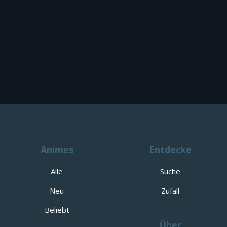
Animes
Entdecke
Alle
Suche
Neu
Zufall
Beliebt
Über