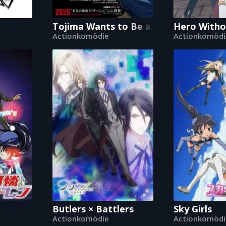
es in Another World with Garbage Balancing
Tojima Wants to Be a Kamen Rider
Hero Withou
Actionkomödie
Actionkomödi
Butlers × Battlers
Sky Girls
Actionkomödie
Actionkomödi