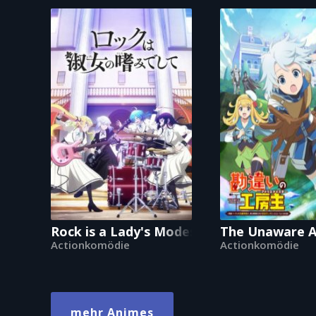
Rock is a Lady's Modesty
The Unaware At
Actionkomödie
Actionkomödie
mehr Animes