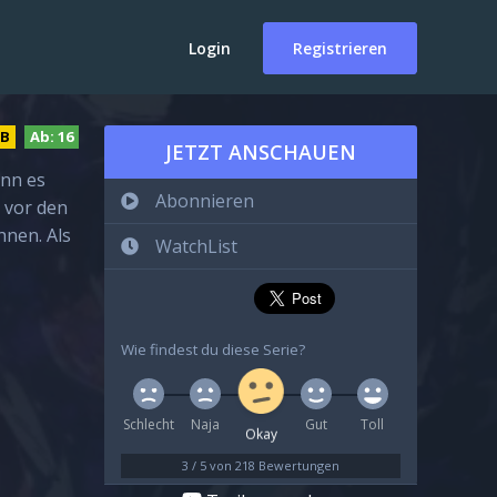
Login
Registrieren
DB
Ab:
16
JETZT ANSCHAUEN
ann es
Abonnieren
 vor den
hnen. Als
WatchList
Wie findest du diese Serie?
Schlecht
Naja
Gut
Toll
Okay
3
/
5
von
218
Bewertungen