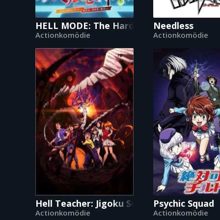
HELL MODE: The Hardcore Gamer Dominat
Needless
Actionkomödie
Actionkomödie
Hell Teacher: Jigoku Sensei Nube
Psychic Squad
Actionkomödie
Actionkomödie