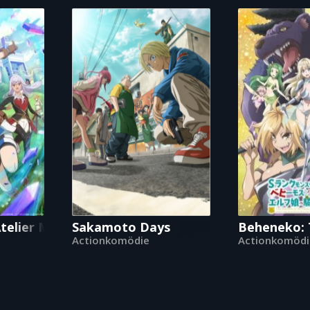
elier Meister
Sakamoto Days
Beheneko: T
Actionkomödie
Actionkomödi