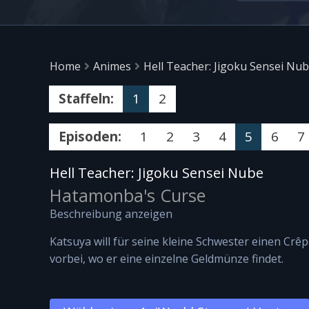
Home
Animes
Hell Teacher: Jigoku Sensei Nu
Staffeln:
1
2
Episoden:
1
2
3
4
5
6
7
Hell Teacher: Jigoku Sensei Nube
Hatamonba's Curse
Beschreibung anzeigen
Katsuya will für seine kleine Schwester einen Crê
vorbei, wo er eine einzelne Geldmünze findet.