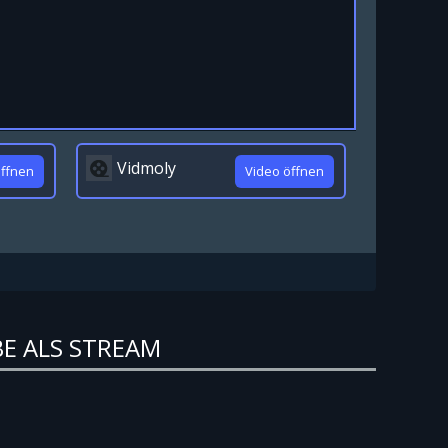
Vidmoly
öffnen
Video öffnen
BE ALS STREAM