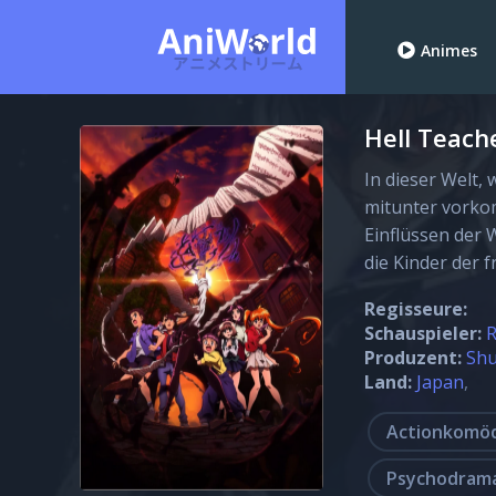
Animes
Hell Teach
In dieser Welt,
mitunter vorko
Einflüssen der 
die Kinder der 
Regisseure:
Schauspieler:
R
Produzent:
Shu
Land:
Japan
Actionkomö
Psychodram