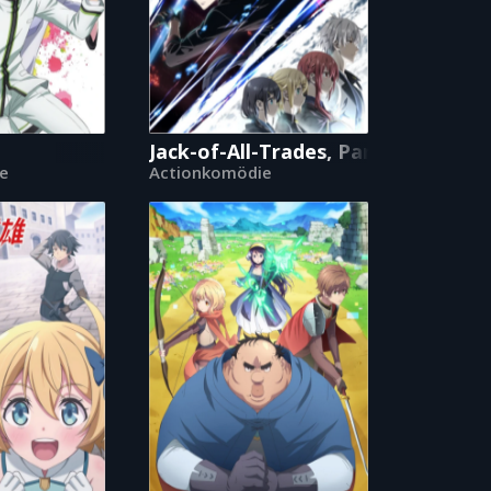
Jack-of-All-Trades, Party of None
e
Actionkomödie