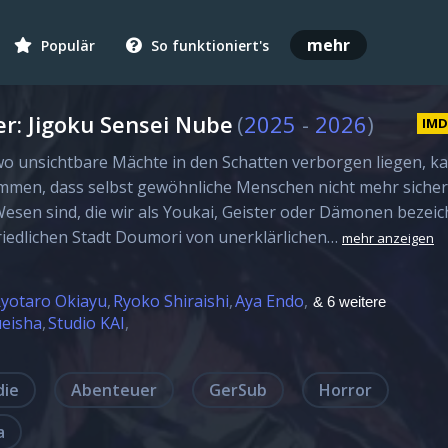
mehr
Populär
So funktioniert's
er: Jigoku Sensei Nube
(
2025
-
2026
)
IM
 wo unsichtbare Mächte in den Schatten verborgen liegen, k
mmen, dass selbst gewöhnliche Menschen nicht mehr sicher
Wesen sind, die wir als Youkai, Geister oder Dämonen bezeic
friedlichen Stadt Doumori von unerklärlichen…
mehr anzeigen
yotaro Okiayu
Ryoko Shiraishi
Aya Endo
& 6 weitere
eisha
Studio KAI
die
Abenteuer
GerSub
Horror
a