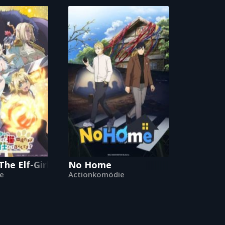
he Elf-Girl's Cat is Secretly an S-Ranked Monster
No Home
e
Actionkomödie