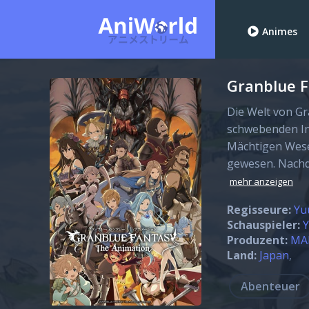
Animes
Granblue F
Die Welt von Gr
schwebenden In
Mächtigen Wese
gewesen. Nachd
mehr anzeigen
Regisseure:
Yu
Schauspieler:
Y
Produzent:
MA
Land:
Japan
Abenteuer