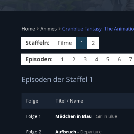
Home
Animes
Granblue Fantasy: The Animati
Staffeln:
Filme
1
2
Episoden:
1
2
3
4
5
6
7
Episoden der Staffel 1
Folge
Titel / Name
Folge 1
Mädchen in Blau
-
Girl in Blue
Folge 2
Aufbruch
-
Departure