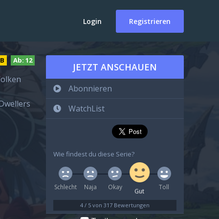
Login
Registrieren
DB
Ab:
12
JETZT ANSCHAUEN
Wolken
Abonnieren
Dwellers
WatchList
Wie findest du diese Serie?
Schlecht
Naja
Okay
Toll
Gut
4
/
5
von
317
Bewertungen