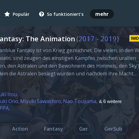
mehr
Populär
So funktioniert's
antasy: The Animation
(
2017
-
2019
)
IM
anblue Fantasy ist von Krieg gezeichnet. Die vielen, in den 
seln, sind zeugen des einstigen Kampfes zwischen uralten
n, den Astralen und den Bewohnern des Himmels, den Sky'
em die Astralen besiegt wurden und nachdem ihre Macht…
uki Itou
uki Ono
Miyuki Sawashiro
Nao Touyama
& 6 weitere
PPA
Action
Fantasy
Ger
GerSub