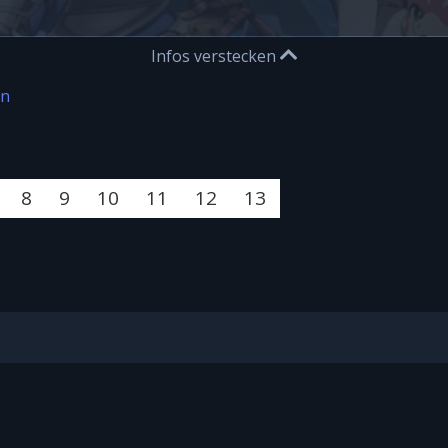
Infos verstecken
on
8
9
10
11
12
13