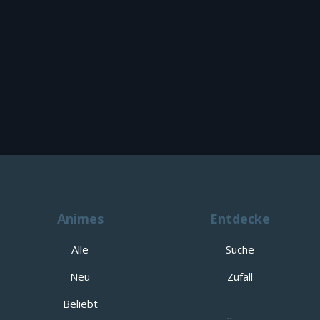
Animes
Entdecke
Alle
Suche
Neu
Zufall
Beliebt