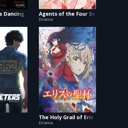
nd with My Mighty Grimoires
s Dancing
Agents of the Four Seasons: Dance
Drama
The Holy Grail of Eris
Drama