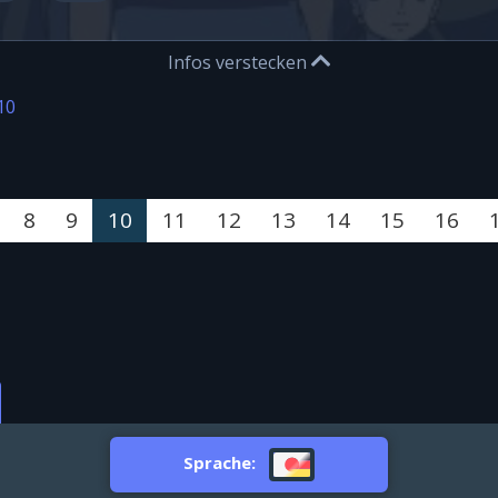
Infos verstecken
10
8
9
10
11
12
13
14
15
16
Sprache: