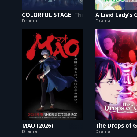
COLORFUL STAGE! The Movie: A Miku Who
A Livid Lady's
Drama
Drama
MAO (2026)
The Drops of 
Drama
Drama