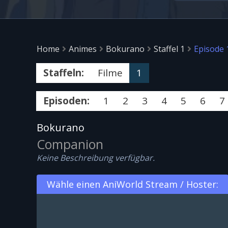
Home
Animes
Bokurano
Staffel 1
Episode 
Staffeln:
Filme
1
Episoden:
1
2
3
4
5
6
7
Bokurano
Companion
Keine Beschreibung verfügbar.
Wähle einen AniWorld Stream / Hoster: