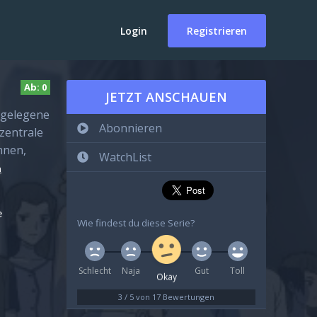
Login
Registrieren
Ab:
0
JETZT ANSCHAUEN
abgelegene
Abonnieren
zentrale
hnen,
WatchList
n
e
Wie findest du diese Serie?
Schlecht
Naja
Gut
Toll
Okay
3
/
5
von
17
Bewertungen