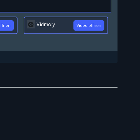
Vidmoly
öffnen
Video öffnen