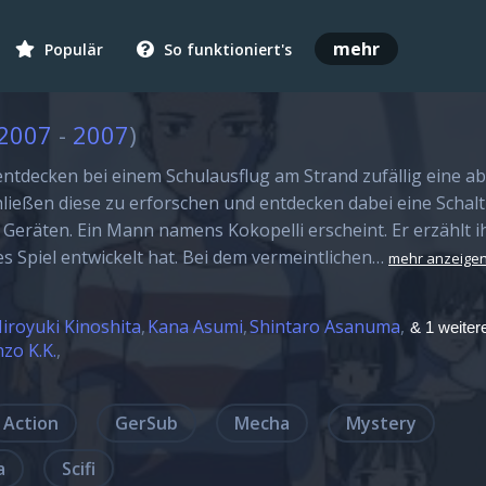
mehr
Populär
So funktioniert's
2007
-
2007
)
entdecken bei einem Schulausflug am Strand zufällig eine 
hließen diese zu erforschen und entdecken dabei eine Schalt
 Geräten. Ein Mann namens Kokopelli erscheint. Er erzählt i
es Spiel entwickelt hat. Bei dem vermeintlichen…
mehr anzeige
iroyuki Kinoshita
Kana Asumi
Shintaro Asanuma
& 1 weiter
zo K.K.
Action
GerSub
Mecha
Mystery
a
Scifi