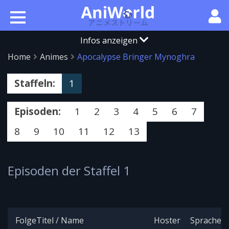
Infos anzeigen
Home
Animes
Apocalypse Bringer Mynoghra
Staffeln:
1
Episoden:
1
2
3
4
5
6
7
8
9
10
11
12
13
Episoden der Staffel 1
Folge
Titel / Name
Hoster
Sprache