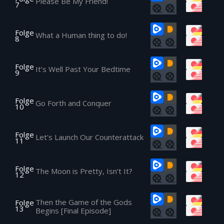
Please Be My Friend!
7
Folge
What a Human thing to do!
8
Folge
It’s Well Past Your Bedtime
9
Folge
Go Forth and Conquer
10
Folge
Let's Launch Our Counterattack
11
Folge
The Moon is Pretty, Isn’t It?
12
Then the Game of the Gods
Folge
13
Begins [Final Episode]