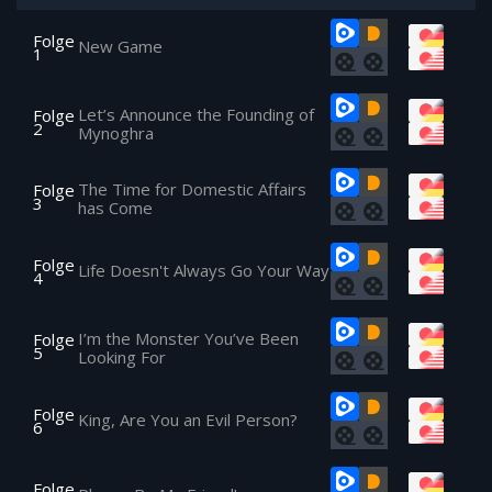
Folge
New Game
1
Let’s Announce the Founding of
Folge
2
Mynoghra
The Time for Domestic Affairs
Folge
3
has Come
Folge
Life Doesn't Always Go Your Way
4
I’m the Monster You’ve Been
Folge
5
Looking For
Folge
King, Are You an Evil Person?
6
Folge