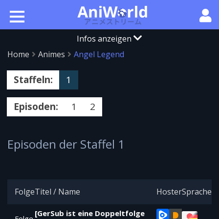
Infos anzeigen
Home
Animes
Angel Legend
Staffeln:
1
Episoden:
1
2
Episoden der Staffel 1
Folge
Titel / Name
Hoster
Sprache
[GerSub ist eine Doppeltfolge
Folge