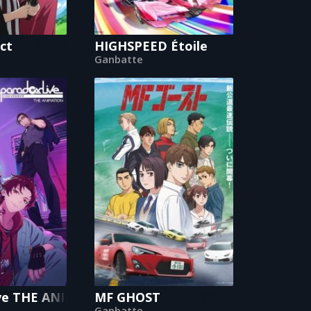
ct
HIGHSPEED Étoile
Ganbatte
ive THE ANIMATION
MF GHOST
Ganbatte