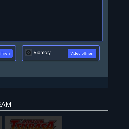
Vidmoly
öffnen
Video öffnen
REAM