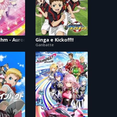
thm - Aurora Dream
Ginga e Kickoff!!
Ganbatte