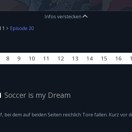
Infos verstecken
l 1
Episode 20
8
9
10
11
12
13
14
15
16
m
Soccer is my Dream
f, bei dem auf beiden Seiten reichlich Tore fallen. Kurz vor