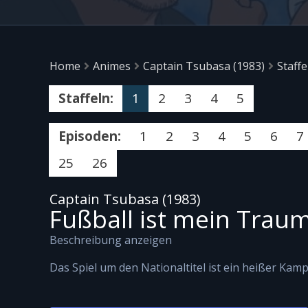
Home
Animes
Captain Tsubasa (1983)
Staffe
Staffeln:
1
2
3
4
5
Episoden:
1
2
3
4
5
6
7
25
26
Captain Tsubasa (1983)
Fußball ist mein Trau
Beschreibung anzeigen
Das Spiel um den Nationaltitel ist ein heißer Kamp