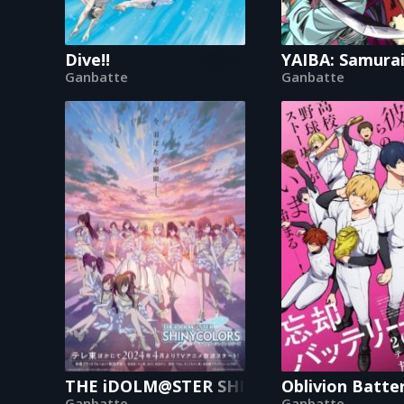
Dive!!
YAIBA: Samura
Ganbatte
Ganbatte
THE iDOLM@STER SHINY COLORS
Oblivion Batte
Ganbatte
Ganbatte