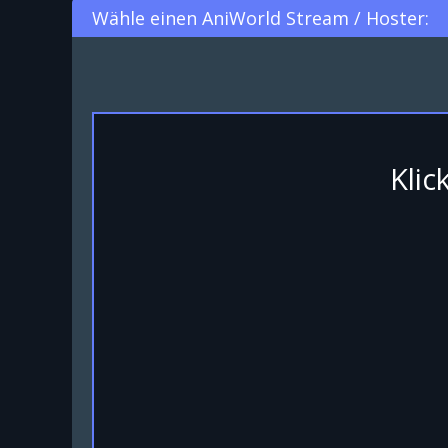
Wähle einen AniWorld Stream / Hoster:
Klic