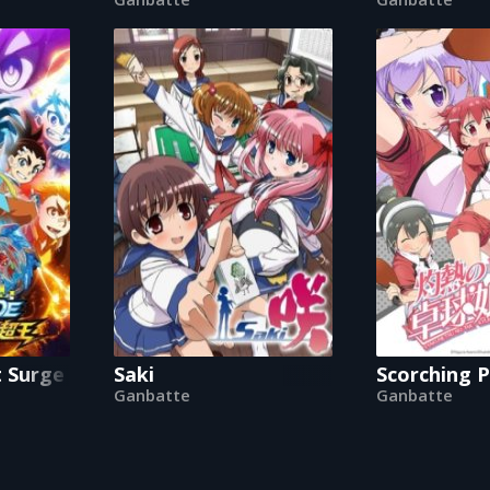
t Surge
Saki
Scorching P
Ganbatte
Ganbatte