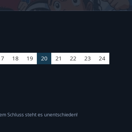
17
18
19
20
21
22
23
24
 dem Schluss steht es unentschieden!