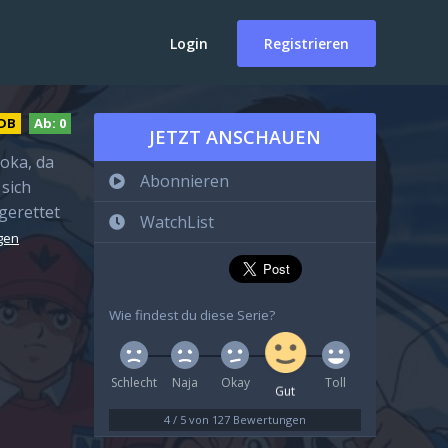
Login
Registrieren
DB
Ab:
0
JETZT ANSCHAUEN
oka, da
Abonnieren
sich
gerettet
WatchList
gen
Wie findest du diese Serie?
Schlecht
Naja
Okay
Toll
Gut
4
/
5
von
127
Bewertungen