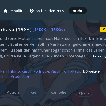
mehr
Populär
So funktioniert's
ubasa (1983)
(
1983
-
1986
)
IM
nd seine Mutter ziehen nach Nankatsu, ein Bezirk in Shizu
ter Fußballer werden soll. in Nankatsu angekommen, macht 
nem Fußball, der ihm früher sogar schon einmal das Leben 
eg, um die neue Gegend zu erkunden. Unterwegs…
mehr anzei
kari Hibino
Kazuhiko Inoue
Yasuhiro Takato
& 6 weitere
chida Production
Action
Ger
Komödie
Sport