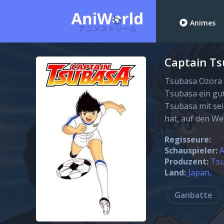
Animes
Captain Ts
Tsubasa Ozora u
Tsubasa ein gu
Tsubasa mit sei
hat, auf den W
Regisseure:
Schauspieler:
A
Produzent:
Tsu
Land:
Japan
Ganbatte