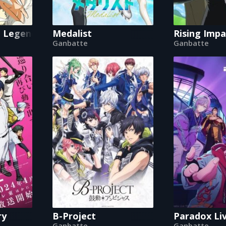
i Legend
Medalist
Rising Impa
Ganbatte
Ganbatte
ry
B-Project
Paradox L
Ganbatte
Ganbatte