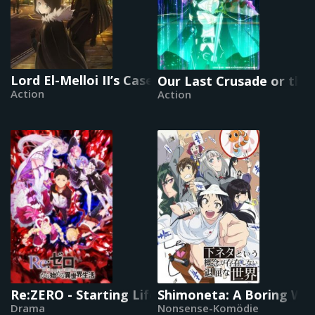
Lord El-Melloi II’s Case Files: Rail Zeppelin - Gr
Our Last Crusade or the
Action
Action
Re:ZERO - Starting Life in Another World
Shimoneta: A Boring Worl
Drama
Nonsense-Komödie